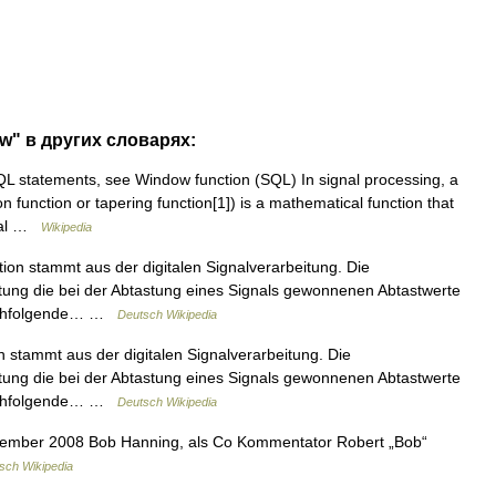
w" в других словарях:
L statements, see Window function (SQL) In signal processing, a
 function or tapering function[1]) is a mathematical function that
rval …
Wikipedia
ion stammt aus der digitalen Signalverarbeitung. Die
htung die bei der Abtastung eines Signals gewonnenen Abtastwerte
 nachfolgende… …
Deutsch Wikipedia
 stammt aus der digitalen Signalverarbeitung. Die
htung die bei der Abtastung eines Signals gewonnenen Abtastwerte
 nachfolgende… …
Deutsch Wikipedia
ember 2008 Bob Hanning, als Co Kommentator Robert „Bob“
sch Wikipedia