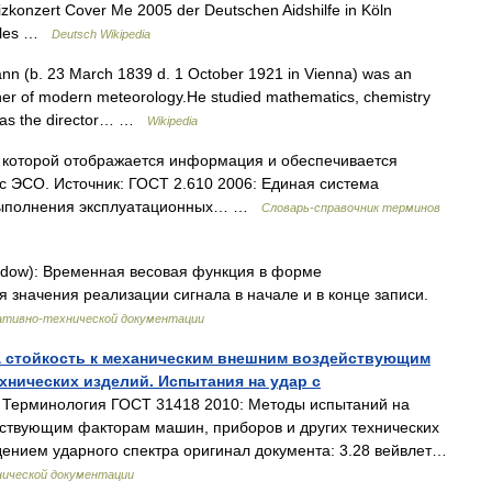
konzert Cover Me 2005 der Deutschen Aidshilfe in Köln
ngles …
Deutsch Wikipedia
nn (b. 23 March 1839 d. 1 October 1921 in Vienna) was an
ather of modern meteorology.He studied mathematics, chemistry
e was the director… …
Wikipedia
 в которой отображается информация и обеспечивается
с ЭСО. Источник: ГОСТ 2.610 2006: Единая система
 выполнения эксплуатационных… …
Словарь-справочник терминов
ndow): Временная весовая функция в форме
 значения реализации сигнала в начале и в конце записи.
ативно-технической документации
а стойкость к механическим внешним воздействующим
хнических изделий. Испытания на удар с
Терминология ГОСТ 31418 2010: Методы испытаний на
йствующим факторам машин, приборов и других технических
дением ударного спектра оригинал документа: 3.28 вейвлет…
нической документации