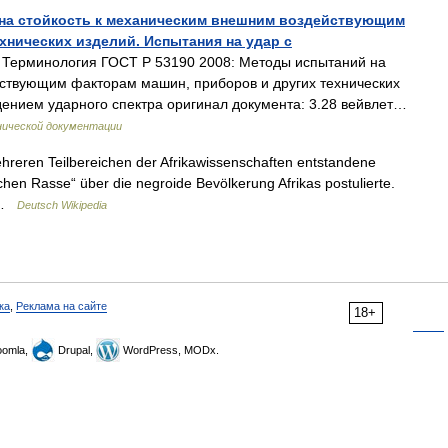
 на стойкость к механическим внешним воздействующим
хнических изделий. Испытания на удар с
Терминология ГОСТ Р 53190 2008: Методы испытаний на
йствующим факторам машин, приборов и других технических
дением ударного спектра оригинал документа: 3.28 вейвлет…
нической документации
ehreren Teilbereichen der Afrikawissenschaften entstandene
schen Rasse“ über die negroide Bevölkerung Afrikas postulierte.
… …
Deutsch Wikipedia
ка
,
Реклама на сайте
18+
omla,
Drupal,
WordPress, MODx.