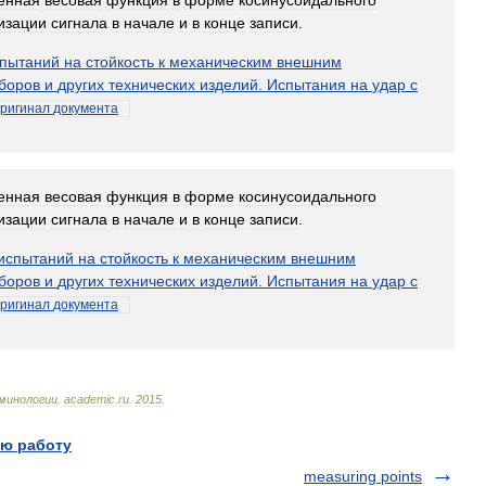
енная
весовая
функция
в
форме
косинусоидального
изации
сигнала
в
начале
и
в
конце
записи
.
пытаний
на
стойкость
к
механическим
внешним
боров
и
других
технических
изделий
.
Испытания
на
удар
с
ригинал
документа
енная
весовая
функция
в
форме
косинусоидального
изации
сигнала
в
начале
и
в
конце
записи
.
испытаний
на
стойкость
к
механическим
внешним
боров
и
других
технических
изделий
.
Испытания
на
удар
с
ригинал
документа
минологии
.
academic
.
ru
.
2015
.
ю работу
measuring points