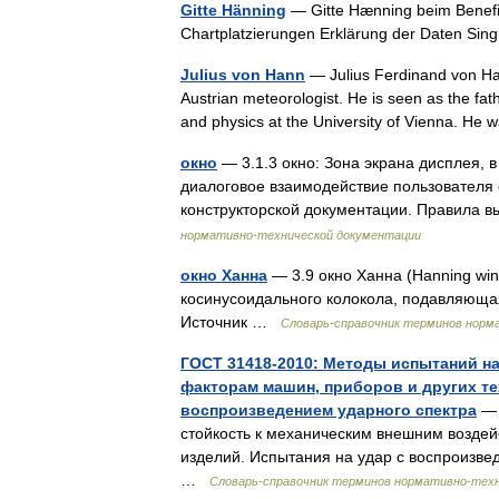
Gitte Hänning
— Gitte Hænning beim Benefiz
Chartplatzierungen Erklärung der Daten Si
Julius von Hann
— Julius Ferdinand von Ha
Austrian meteorologist. He is seen as the f
and physics at the University of Vienna. H
окно
— 3.1.3 окно: Зона экрана дисплея,
диалоговое взаимодействие пользователя 
конструкторской документации. Правила
нормативно-технической документации
окно Ханна
— 3.9 окно Ханна (Hanning wi
косинусоидального колокола, подавляющая
Источник …
Словарь-справочник терминов норм
ГОСТ 31418-2010: Методы испытаний н
факторам машин, приборов и других те
воспроизведением ударного спектра
— 
стойкость к механическим внешним возде
изделий. Испытания на удар с воспроизве
…
Словарь-справочник терминов нормативно-тех