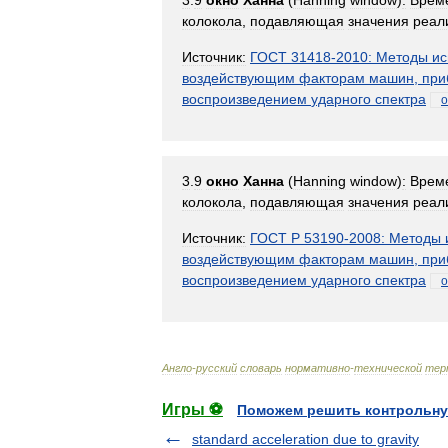
3
.
9
окно
Ханна
(
Hanning
window
)
:
Врем
колокола
,
подавляющая
значения
реал
Источник:
ГОСТ
31418
-
2010:
Методы
ис
воздействующим
факторам
машин
,
при
воспроизведением
ударного
спектра
о
3
.
9
окно
Ханна
(
Hanning
window
)
:
Врем
колокола
,
подавляющая
значения
реал
Источник:
ГОСТ
Р
53190
-
2008:
Методы
воздействующим
факторам
машин
,
при
воспроизведением
ударного
спектра
о
Англо
-
русский
словарь
нормативно
-
технической
тер
Игры ⚽
Поможем решить контрольну
standard acceleration due to gravity